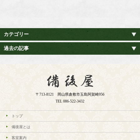
カテゴリー
過去の記事
〒713-8121 岡山県倉敷市玉島阿賀崎956
TEL
086-522-3432
トップ
備後屋とは
客室案内