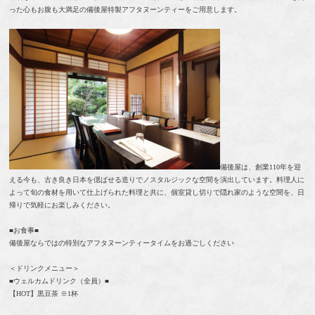
った⼼もお腹も大満足の備後屋特製アフタヌーンティーをご用意します。
備後屋は、創業110年を迎
える今も、古き良き日本を偲ばせる造りでノスタルジックな空間を演出しています。料理人に
よって旬の食材を用いて仕上げられた料理と共に、個室貸し切りで隠れ家のような空間を、日
帰りで気軽にお楽しみください。
■お食事■
備後屋ならではの特別なアフタヌーンティータイムをお過ごしください
＜ドリンクメニュー＞
■ウェルカムドリンク（全員）■
【HOT】黒豆茶 ※1杯