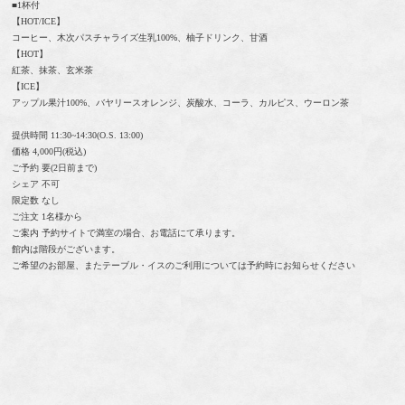
■1杯付
【HOT/ICE】
コーヒー、木次パスチャライズ生乳100%、柚子ドリンク、甘酒
【HOT】
紅茶、抹茶、玄米茶
【ICE】
アップル果汁100%、バヤリースオレンジ、炭酸水、コーラ、カルピス、ウーロン茶
提供時間 11:30~14:30(O.S. 13:00)
価格 4,000円(税込)
ご予約 要(2日前まで)
シェア 不可
限定数 なし
ご注文 1名様から
ご案内 予約サイトで満室の場合、お電話にて承ります。
館内は階段がございます。
ご希望のお部屋、またテーブル・イスのご利用については予約時にお知らせください