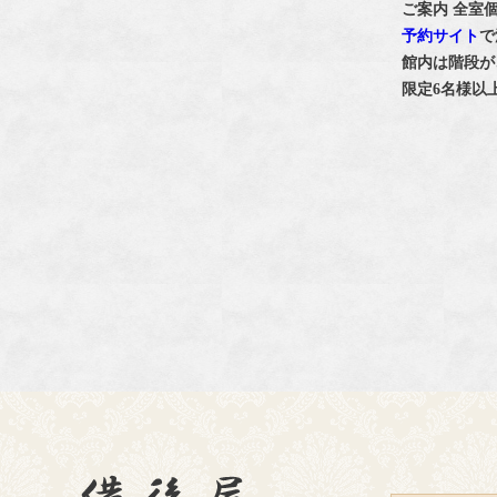
ご案内 全室
予約サイト
で
館内は階段が
限定6名様以