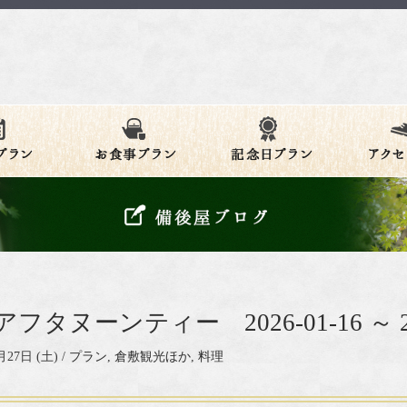
フタヌーンティー 2026-01-16 ～ 202
月27日 (土) /
プラン
,
倉敷観光ほか
,
料理