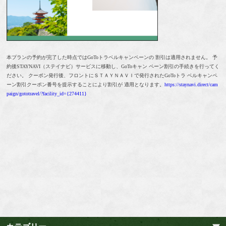
本プランの予約が完了した時点ではGoToトラベルキャンペーンの 割引は適用されません。 予
約後STAYNAVI（ステイナビ）サービスに移動し、GoToキャン ペーン割引の手続きを行ってく
ださい。 クーポン発行後、フロントにＳＴＡＹＮＡＶＩで発行されたGoToトラ ベルキャンペ
ーン割引クーポン番号を提示することにより割引が 適用となります。
https://staynavi.direct/cam
paign/gototravel/?facility_id={274411}