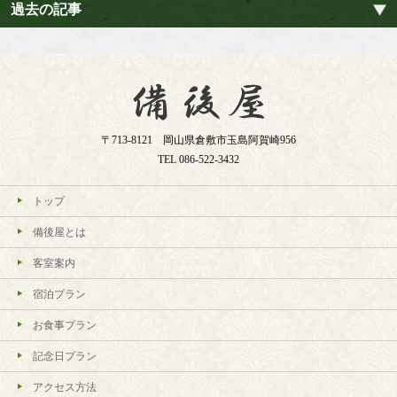
過去の記事
〒713-8121 岡山県倉敷市玉島阿賀崎956
TEL
086-522-3432
トップ
備後屋とは
客室案内
宿泊プラン
お食事プラン
記念日プラン
アクセス方法