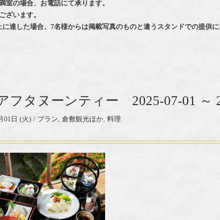
満室の場合、お電話にて承ります。
ございます。
上に達した場合、7名様からは掲載写真のものと違うスタンドでの提供に
フタヌーンティー 2025-07-01 ～ 202
月01日 (火) /
プラン
,
倉敷観光ほか
,
料理