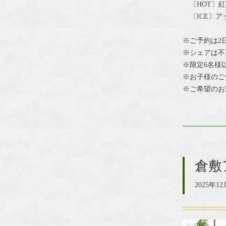
〔HOT〕紅
〔ICE〕ア
※ご予約は2
※シェアは不
※限定6名様
※お子様のご
※ご希望のお
倉敷ア
2025年12