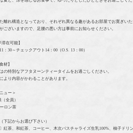
な夏と、涼を感じるお食事で、ゆったりとしたひとときをお過ごしくだ
た離れ構造となっており、それぞれ異なる趣があるお部屋でお寛ぎいた
がございますので、足腰の悪い方は事前にお知らせください。
半滞在可能】
：30～チェックアウト14：00（O.S. 13：00）
食材】
はの特別なアフタヌーンティータイムをお過ごしください。
により内容がかわることがあります。
ニュー＞
供（全員）
ーロン茶
杯（下記からお選び下さい）
CE〕紅茶、和紅茶、コーヒー、木次パスチャライズ生乳100%、柚子ドリ