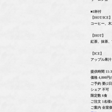
■1杯付
【HOT/ICE
コーヒー、木
【HOT】
紅茶、抹茶、
【ICE】
アップル果汁
提供時間 11:30~
価格 4,800円
ご予約 要(2
シェア 不可
限定数 6食
ご注文 1名様
ご案内 全室