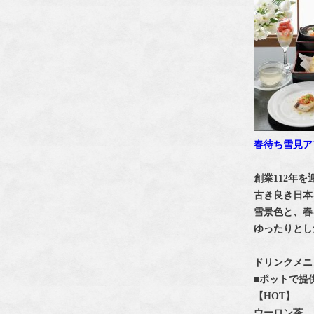
春待ち雪見ア
創業112年
古き良き日本
雪景色と、春
ゆったりとし
ドリンクメニ
■ポットで提
【HOT】
ウーロン茶