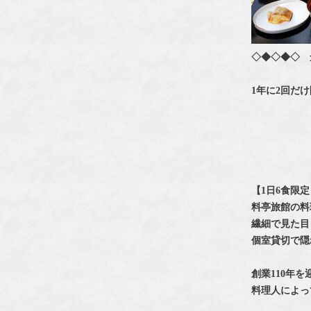
◇◆◇◆◇ 
1年に2回だ
【1日6食限
料亭旅館の料
繊細で見た目
個室貸切で隠
創業110年
料理人によっ